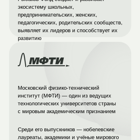
Московский физико-технический
институт (МФТИ) —
один из ведущих
технологических университетов страны
с мировым академическим признанием
Среди его выпускников —
нобелевские
лауреаты, академики и учёные мирового
уровня,
а также основатели крупнейших
технологических компаний и
инвестиционных фондов, в том числе
Александр Абрамов, Сергей Колесников,
Игорь Рыбаков, Александр Леманский,
Михаил Кучмент, Андрей Кривенко и др.
«Сила Сообществ» объединяет
свыше