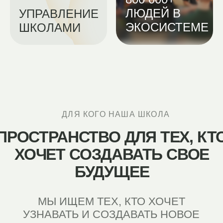
МЫ НАЗЫВАЕМ ИХ
КОНСТРУКТИВНЫМИ
ПАССИОНАРИЯМИ
,
ОРИЕНТИРОВАННЫЕ НА РАЗВИТИЕ
РОССИИ
— ЛЮДЬМИ, СПОСОБНЫМИ
МЕНЯТЬ РЕАЛЬНОСТЬ ЧЕРЕЗ
СОТРУДНИЧЕСТВО
МИССИЯ
ШКОЛЫ-
ПАНСИОНА
«
БОЛЬШОЙ ФИЗТЕХ
»
ШКОЛА НАПРАВЛЕНА НА
ФОРМИРОВАНИЕ СООБЩЕСТВА
ЛИДЕРОВ НОВОГО ПОКОЛЕНИЯ,
СПОСОБНЫХ: