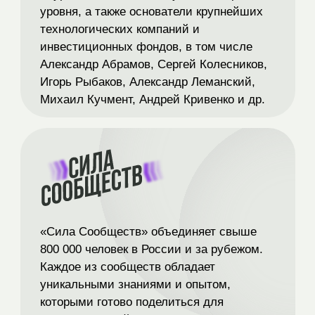
800 000 человек в России и за рубежом.
Каждое из сообществ
обладает
уникальными знаниями и опытом,
которыми готово поделиться для
развития вашей территории
В эти сообщества входят
предприниматели
и управленцы, директора школ и педагоги,
представители бизнеса, эксперты в сфере
образования, лидеры общественных
инициатив — люди,
которые ежедневно
реализуют проекты
и создают устойчивые решения для
развития городов и регионов
ШКОЛА-ПАНСИОН
«
БОЛЬШОЙ
ФИЗТЕХ
»
–
ЧАСТЬ ЭКОСИСТЕМЫ