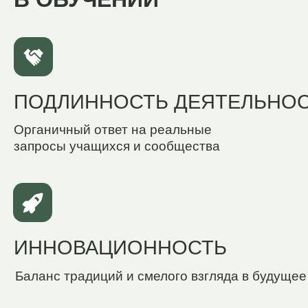
осознанно определяет свой
ставит цели 
жизненный путь и выбирает
оставаясь в
дело жизни
профессион
МЕЦЕНАТСКАЯ МОДЕЛЬ
В ШКОЛЕ-ПАНСИОНЕ
«
БОЛЬШОЙ ФИЗТЕХ
»
РЕАЛИЗУЕТСЯ МЕЦЕНАТСКАЯ
МОДЕЛЬ
ПОСТУПЛЕНИЕ НА ОБУЧЕНИЕ ПО
МЕЦЕНАТСКОЙ МОДЕЛИ ПРОХОДИТ
ЧЕРЕЗ ОТБОР — ОН ПОМОГАЕТ
ВЫЯВИТЬ МОТИВАЦИЮ, ПОТЕНЦИАЛ
И ГОТОВНОСТЬ ПОДРОСТКА К СРЕДЕ
РОССИЙСКИЕ