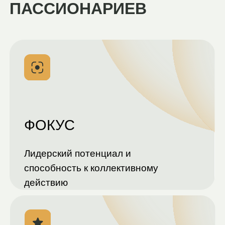
СРЕДА БРАТСТВА
И РОЛЕВЫХ МОДЕЛЕЙ
—
такой подход ярко проявился
в Силе сообществ на Лидерской
программе для студентов от 18
лет
Когда ребята находятся в среде
братства, где есть ролевые модели, у
них появляется связанность со своим
покровителем-земляком, они видят
потенциал своего развития в родном
городе, видят среду своих
возможностей
У них нет желания уехать из своей
страны, их притягивает общий
культурный код и сильное сообщество