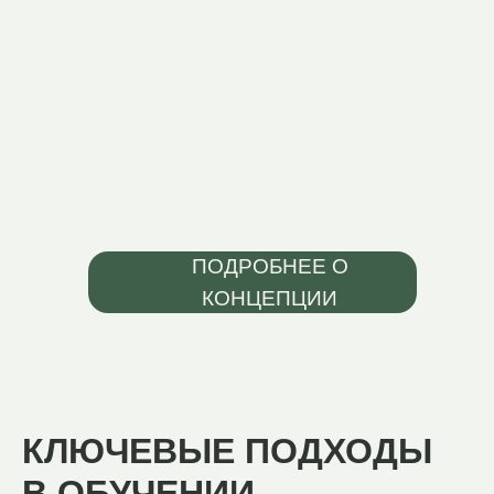
ПОМОГАЕТ КАЖДОМУ УЧЕНИКУ РАСКРЫТЬ
СВОЙ ПОТЕНЦИАЛ И СТАТЬ АКТИВНЫМ
УЧАСТНИКОМ ОБЩЕСТВА
РЕЗУЛЬТАТЫ ОБУЧЕНИЯ
5 РЕЗУЛЬТАТОВ,
КОТОРЫЕ ФОРМИРУЮТ
ОСНОВУ ДЛЯ БУДУЩЕГО
ПРОЧНЫЙ
КЛЮЧЕВ
ФУНДАМЕНТ
НАВЫКИ
ЗНАНИЙ
ЖИЗНИ
и привычка к труду,
осознает сво