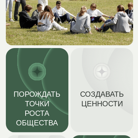
ФОКУС
Лидерский потенциал и
способность к коллективному
действию
ЦЕЛЬ
Национально-
ориентированные лидеры и
преобразование среды