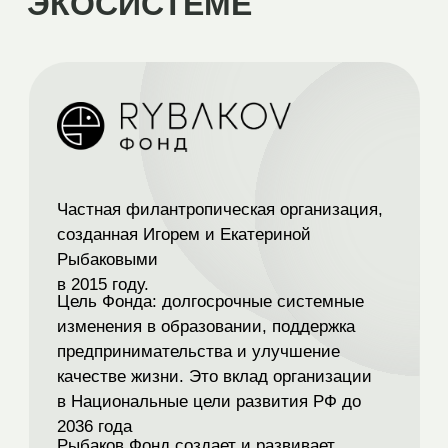
Частная филантропическая организация,
созданная Игорем и Екатериной
Рыбаковыми
в 2015 году.
Цель Фонда: долгосрочные системные
изменения в образовании,
поддержка
предпринимательства и улучшение
качестве жизни.
Это вклад организации
в Национальные цели развития РФ до
2036 года
Рыбаков Фонд создает и развивает
экосистему
школьных,
предпринимательских, женских,
педагогических, родительских сообществ,
выявляет их лидеров
и способствует их
развитию