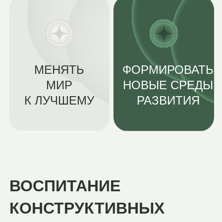
ОРИЕНТИР
Таланты из регионов
России
ГЛАВНАЯ ЗАДАЧА
формирование
субъектности, а не
натаскивание на тесты