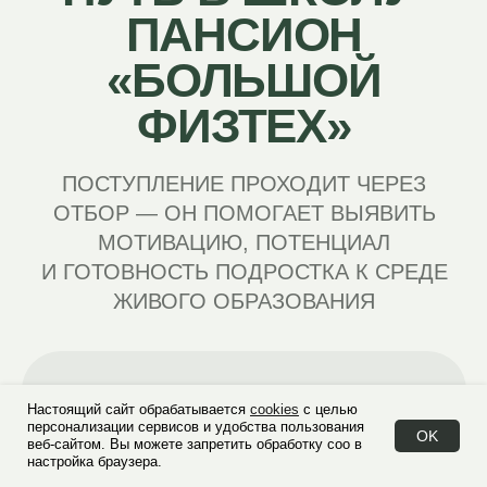
ПРОСТРАНСТВО ДЛЯ
ЖИЗНИ И ОБУЧЕНИЯ
ШКОЛА
РАСПОЛОЖЕНА В
БЕЗОПАСНОЙ И
РАЗВИВАЮЩЕЙ
СОЗДАННОЙ ДЛЯ
СРЕДЕ,
УЧЁБЫ, ЖИЗНИ И
ОБЩЕНИЯ
Настоящий сайт обрабатывается
cookies
с целью
персонализации сервисов и удобства пользования
OK
СВЕДЕНИЯ
СМОТРЕТЬ
веб-сайтом. Вы можете запретить обработку соо в
ОБ
ВИДЕО
настройка браузера.
ОБРАЗОВАТЕЛЬНОЙ
ЭКСКУРСИЮ