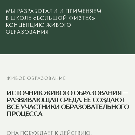
ОБРАЗОВАНИЯ
ЖИВОЕ ОБРАЗОВАНИЕ
ИСТОЧНИК ЖИВОГО ОБРАЗОВАНИЯ —
РАЗВИВАЮЩАЯ СРЕДА. ЕЕ СОЗДАЮТ
ВСЕ УЧАСТНИКИ ОБРАЗОВАТЕЛЬНОГО
ПРОЦЕССА
ОНА ПОБУЖДАЕТ К ДЕЙСТВИЮ,
ИССЛЕДОВАНИЮ, ОБЩЕНИЮ, СТИРАЯ
ГРАНЬ МЕЖДУ ЖИЗНЬЮ
И ОБУЧЕНИЕМ. ЭТО НЕПРЕРЫВНОЕ
ОБУЧЕНИЕ И СТАНОВЛЕНИЕ ЛИЧНОСТИ,
ВСТРОЕННОЕ В САМУ ЖИЗНЬ
МИРОВЫЕ ЗВЕЗДЫ ПЕДАГОГИКИ,
НА ИДЕИ КОТОРЫХ ОПИРАЕТСЯ
ЖИВОЕ ОБРАЗОВАНИЕ:
Лев Выготский, Жан Пиаже, Джон
Дьюи, Антон Макаренко