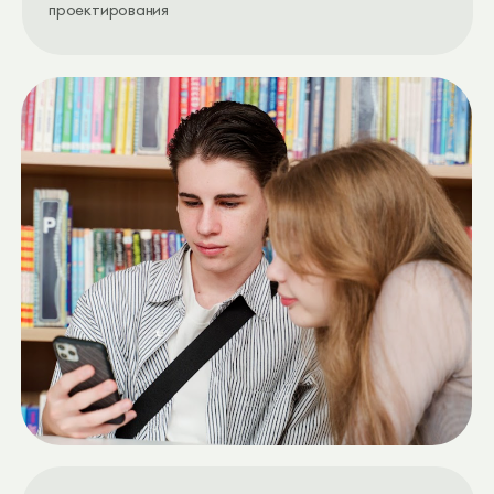
ГУМАНИСТИЧЕСКИЙ ПОДХОД
Саморазвитие каждого ученика до его
персонального максимума и ответственное
отношение к общественным изменениям
СИСТЕМНО-ДЕЯТЕЛЬНОСТНЫЙ
ПОДХОД
Основа функциональной грамотности, понимания
устройства и взаимосвязей в современном мире