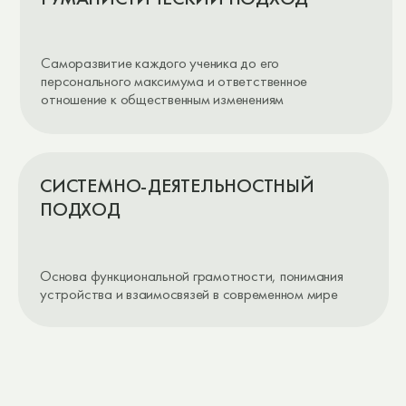
ПРОЕКТНЫЕ
СЕТЕВОЙ ДЕНЬ
МОДУЛИ
В МФТИ
Практикумы (математика, физика,
информатика), проектная деятельность
от преподавателей и студентов МФТИ.
Работа в разново
Погружение в академическую среду
применение академ
университета
решения социальн
ГДЕ НАХОДИТСЯ ШКОЛА «БОЛЬШОЙ ФИЗТЕХ»
НАША
ШКОЛА
«
БОЛЬШОГО ФИЗТЕХА
»
НАХОДИТСЯ