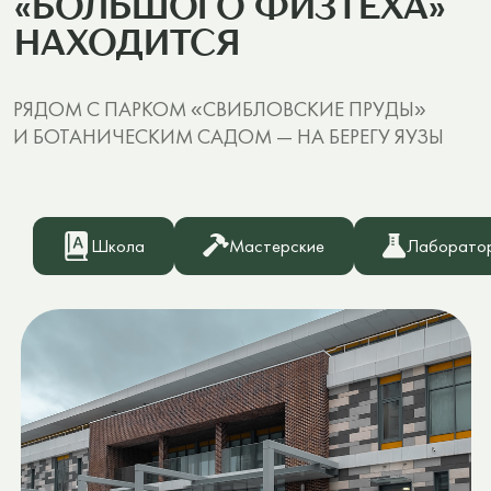
О ШКОЛЕ
КАК ПОСТУПИТЬ
УЧЕНИКАМ
РОДИТЕЛЯМ
МЕЦЕНАТАМ
СВЕДЕНИЯ ОБ
ОБРАЗОВАТЕЛЬНОЙ
ОРГАНИЗАЦИИ
Адрес школы
МОСКВА, ЛАЗОРЕВЫЙ ПРОЕЗД,7
Электронная почта школы
INFO@MIPT-SCHOOL.ORG
Номер телефона школы
8 (985) 257-78-77